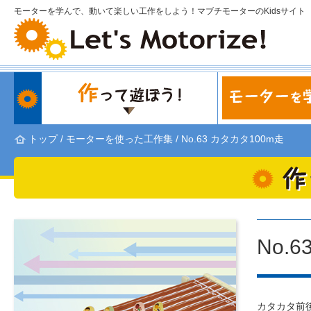
モーターを学んで、動いて楽しい工作をしよう！マブチモーターのKidsサイト
トップ
/
モーターを使った工作集
/
No.63 カタカタ100m走
No.
カタカタ前