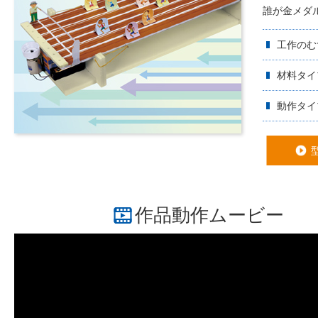
誰が金メダ
工作のむ
材料タイ
動作タイ
作品動作ムービー