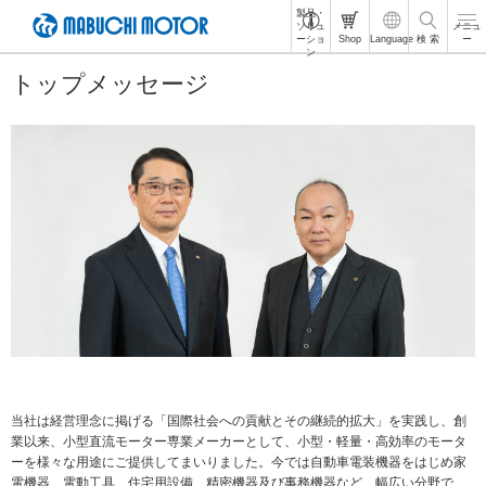
製品・
ペ
ソリュ
メニュ
ーショ
Shop
Language
検 索
ー
ー
ン
ジ
トップメッセージ
内
を
移
動
す
る
た
め
の
リ
ン
ク
で
す
サ
イ
ト
当社は経営理念に掲げる「国際社会への貢献とその継続的拡大」を実践し、創
内
業以来、小型直流モーター専業メーカーとして、小型・軽量・高効率のモータ
共
ーを様々な用途にご提供してまいりました。今では自動車電装機器をはじめ家
通
電機器、電動工具、住宅用設備、精密機器及び事務機器など、幅広い分野で