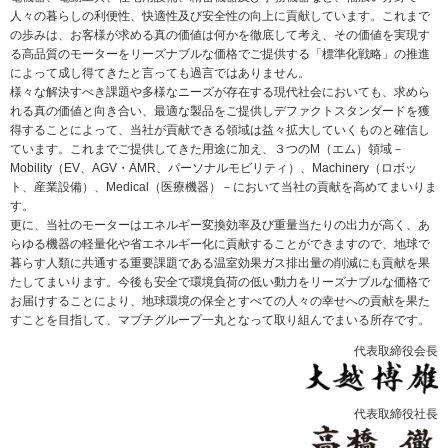
メ
人々の暮らしの利便性、快適性及び安全性の向上に貢献しています。これまで
ニ
の歩みは、お客様が求める真の価値は何かを徹底して考え、その価値を実現す
ュ
る高品質のモーターをリーズナブルな価格でご提供する「標準化戦略」の推進
ー
によって成し得てきたと言っても過言ではありません。
に
様々な解決すべき課題や多様なニーズが存在する現代社会においても、求めら
移
れる真の価値と向き合い、最適な製品をご提供しデファクトスタンダードを獲
動
得することによって、当社が貢献できる領域は益々拡大していくものと確信し
し
ています。これまでご提供してきた用途に加え、３つのM（エム）領域－
ま
Mobility（EV、AGV・AMR、パーソナルモビリティ）、Machinery（ロボッ
す
ト、産業設備）、Medical（医療機器）－において当社の貢献を高めてまいりま
ペ
す。
ー
更に、当社のモーターはエネルギー変換効率及び重量当たりの出力が高く、あ
ジ
らゆる機器の軽量化や省エネルギー化に貢献することができますので、地球で
本
暮らす人類に共通する重要課題である温室効果ガス排出量の削減にも貢献を果
文
たしてまいります。今後も安全で環境負荷の低い動力をリーズナブルな価格で
に
お届けすることにより、地球環境の保全とすべての人々の幸せへの貢献を果た
移
すことを目指して、マブチグループ一丸となって取り組んでまいる所存です。
動
代表取締役会長
し
ま
す
フ
代表取締役社長
ッ
タ