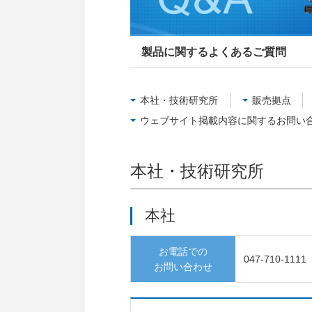
内
共
通
製品に関するよくあるご質問
メ
ニ
ュ
本社・技術研究所
販売拠点
ー
に
ウェブサイト掲載内容に関するお問い
移
動
し
本社・技術研究所
ま
す
ペ
本社
ー
ジ
お電話での
本
047-710-1111
お問い合わせ
文
に
移