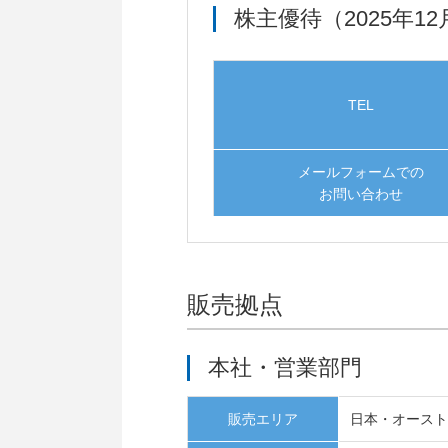
動
株主優待（2025年
し
ま
す
フ
TEL
ッ
タ
ー
メールフォームでの
情
お問い合わせ
報
に
移
動
し
販売拠点
ま
す
本社・営業部門
販売エリア
日本・オース