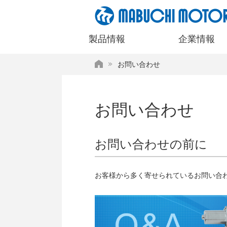
ペ
ー
ジ
製品情報
企業情報
内
を
HOME
お問い合わせ
移
動
す
る
お問い合わせ
た
め
の
お問い合わせの前に
リ
ン
ク
お客様から多く寄せられているお問い合
で
す
サ
イ
ト