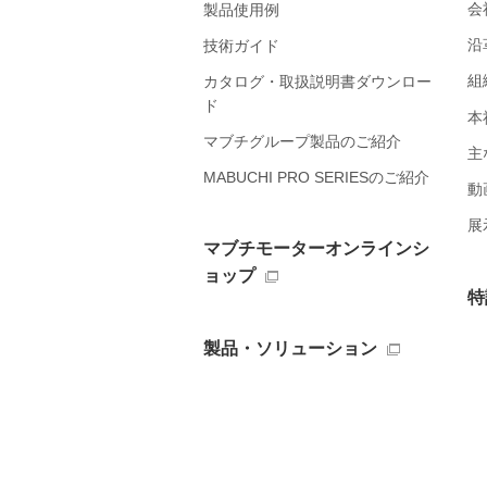
会
製品使用例
沿
技術ガイド
組
カタログ・取扱説明書ダウンロー
ド
本
マブチグループ製品のご紹介
主
MABUCHI PRO SERIESのご紹介
動
展
マブチモーターオンラインシ
ョップ
特
製品・ソリューション