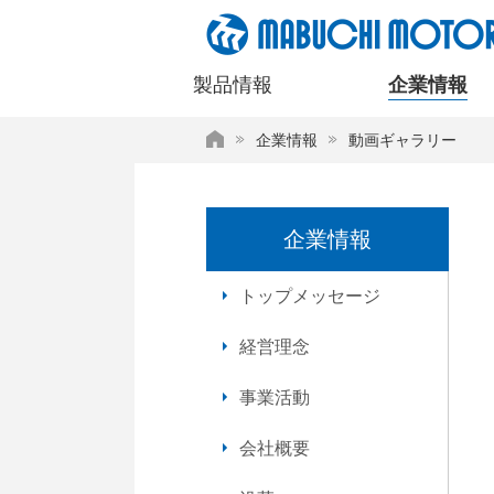
ペ
ー
ジ
製品情報
企業情報
内
を
HOME
企業情報
動画ギャラリー
移
動
す
る
企業情報
た
め
の
トップメッセージ
リ
ン
経営理念
ク
で
事業活動
す
サ
会社概要
イ
ト