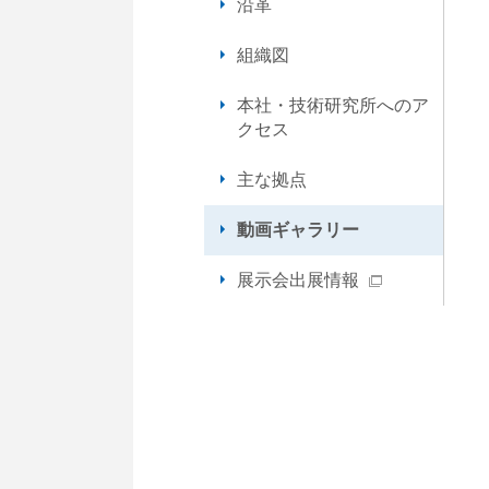
沿革
内
共
組織図
通
メ
本社・技術研究所へのア
ニ
クセス
ュ
ー
主な拠点
に
移
動画ギャラリー
動
し
展示会出展情報
ま
す
ペ
ー
ジ
本
文
に
移