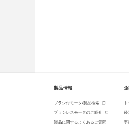
動
し
ま
す
フ
ッ
タ
ー
情
報
に
移
動
し
製品情報
企
ま
す
ブラシ付モータ/製品検索
ト
経
ブラシレスモータのご紹介
事
製品に関するよくあるご質問