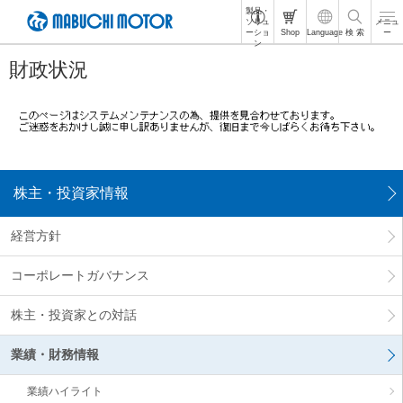
製品・
ペ
ソリュ
メニュ
ーショ
Shop
Language
検 索
ー
ー
ン
ジ
財政状況
内
を
移
動
す
る
た
め
株主・投資家情報
の
リ
経営方針
ン
ク
コーポレートガバナンス
で
す
サ
株主・投資家との対話
イ
ト
業績・財務情報
内
共
業績ハイライト
通