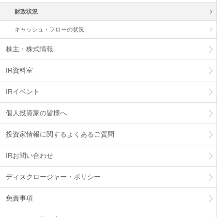
メ
財政状況
ニ
ュ
キャッシュ・フローの状況
ー
に
株主・株式情報
移
動
し
IR資料室
ま
す
IRイベント
ペ
ー
個人投資家の皆様へ
ジ
本
文
投資家情報に関するよくあるご質問
に
移
IRお問い合わせ
動
し
ディスクロージャー・ポリシー
ま
す
免責事項
フ
ッ
タ