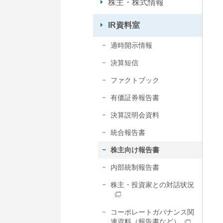
株主・株式情報
内
共
IR資料室
通
メ
適時開示情報
ニ
決算短信
ュ
ー
ファクトブック
に
移
有価証券報告書
動
決算説明会資料
し
ま
統合報告書
す
株主向け報告書
ペ
ー
内部統制報告書
ジ
本
株主・投資家との対話状況
文
に
コーポレートガバナンス関
移
連資料（報告書など）