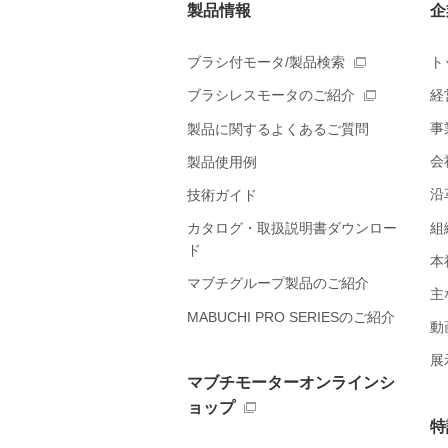
製品情報
企
ブラシ付モータ/製品検索
ト
経
ブラシレスモータのご紹介
事
製品に関するよくあるご質問
会
製品使用例
沿
技術ガイド
組
カタログ・取扱説明書ダウンロー
ド
本
マブチグループ製品のご紹介
主
MABUCHI PRO SERIESのご紹介
動
展
マブチモーターオンラインシ
ョップ
特