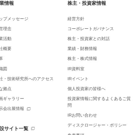
業情報
株主・投資家情報
ップメッセージ
経営方針
営理念
コーポレートガバナンス
業活動
株主・投資家との対話
社概要
業績・財務情報
革
株主・株式情報
織図
IR資料室
社・技術研究所へのアクセス
IRイベント
な拠点
個人投資家の皆様へ
画ギャラリー
投資家情報に関するよくあるご質
問
示会出展情報
IRお問い合わせ
ディスクロージャー・ポリシー
設サイト一覧