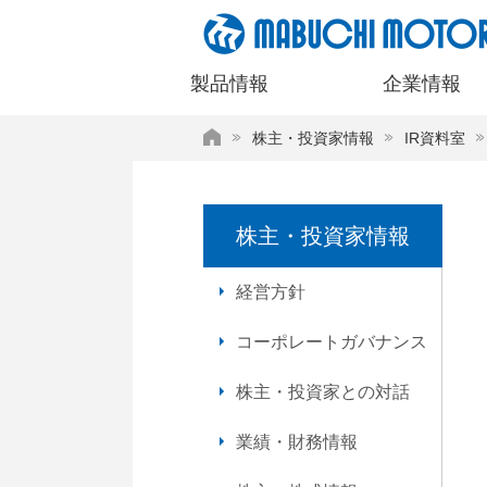
ペ
ー
ジ
製品情報
企業情報
内
を
HOME
株主・投資家情報
IR資料室
移
動
す
る
株主・投資家情報
た
め
の
経営方針
リ
ン
コーポレートガバナンス
ク
で
株主・投資家との対話
す
サ
業績・財務情報
イ
ト