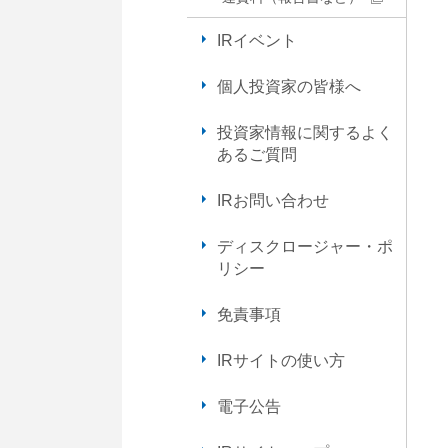
動
し
IRイベント
ま
す
個人投資家の皆様へ
フ
ッ
投資家情報に関するよく
タ
あるご質問
ー
情
IRお問い合わせ
報
に
ディスクロージャー・ポ
移
リシー
動
し
免責事項
ま
す
IRサイトの使い方
電子公告