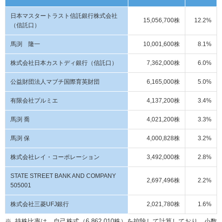
メ
ニ
日本マスタートラスト信託銀行株式会社
15,056,700株
12.2%
ュ
（信託口）
ー
に
馬渕 隆一
10,001,600株
8.1%
移
動
株式会社日本カストディ銀行（信託口）
7,362,000株
6.0%
し
ま
公益財団法人マブチ国際育英財団
6,165,000株
5.0%
す
ペ
有限会社プルミエ
4,137,200株
3.4%
ー
ジ
馬渕 喬
4,021,200株
3.3%
本
文
馬渕 保
4,000,828株
3.2%
に
移
株式会社レイ・コーポレーション
3,492,000株
2.8%
動
し
STATE STREET BANK AND COMPANY
2,697,496株
2.2%
ま
505001
す
フ
株式会社三菱UFJ銀行
2,021,780株
1.6%
ッ
持株比率は、自己株式（6,862,010株）を控除して計算しており、小数
タ