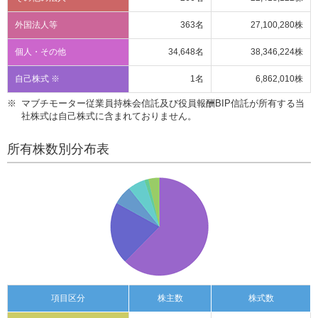
外国法人等
363名
27,100,280株
個人・その他
34,648名
38,346,224株
自己株式 ※
1名
6,862,010株
マブチモーター従業員持株会信託及び役員報酬BIP信託が所有する当
社株式は自己株式に含まれておりません。
所有株数別分布表
項目区分
株主数
株式数