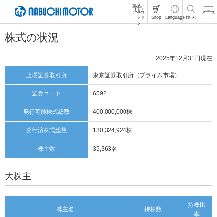
製品・
ペ
ソリュ
メニュ
ーショ
Shop
Language
検 索
ー
ー
ン
ジ
株式の状況
内
を
移
2025年12月31日現在
動
す
上場証券取引所
東京証券取引所（プライム市場）
る
た
証券コード
6592
め
の
発行可能株式総数
400,000,000株
リ
ン
発行済株式総数
130,324,924株
ク
で
株主数
35,363名
す
サ
大株主
イ
ト
内
共
持株比
株主名
持株数
通
率