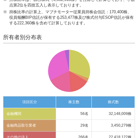
点第2位を四捨五入し表示しております。
ー
情
持株比率の計算上、マブチモーター従業員持株会信託：170,400株、
報
役員報酬BIP信託が保有する253,477株及び株式付与ESOP信託が保有
する222,360株を含めて計算しております。
に
移
動
所有者別分布表
し
ま
す
項目区分
株主数
株式数
金融機関
56名
32,148,009株
金融商品取引業者
29名
3,450,279株
その他の法人
266名
22,418,122株