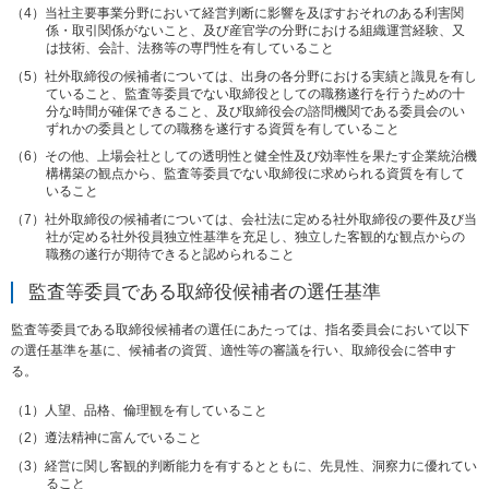
メ
当社主要事業分野において経営判断に影響を及ぼすおそれのある利害関
係・取引関係がないこと、及び産官学の分野における組織運営経験、又
ニ
は技術、会計、法務等の専門性を有していること
ュ
ー
社外取締役の候補者については、出身の各分野における実績と識見を有し
ていること、監査等委員でない取締役としての職務遂行を行うための十
に
分な時間が確保できること、及び取締役会の諮問機関である委員会のい
移
ずれかの委員としての職務を遂行する資質を有していること
動
し
その他、上場会社としての透明性と健全性及び効率性を果たす企業統治機
構構築の観点から、監査等委員でない取締役に求められる資質を有して
ま
いること
す
ペ
社外取締役の候補者については、会社法に定める社外取締役の要件及び当
社が定める社外役員独立性基準を充足し、独立した客観的な観点からの
ー
職務の遂行が期待できると認められること
ジ
本
監査等委員である取締役候補者の選任基準
文
に
監査等委員である取締役候補者の選任にあたっては、指名委員会において以下
移
の選任基準を基に、候補者の資質、適性等の審議を行い、取締役会に答申す
動
る。
し
ま
人望、品格、倫理観を有していること
す
遵法精神に富んでいること
フ
経営に関し客観的判断能力を有するとともに、先見性、洞察力に優れてい
ッ
ること
タ