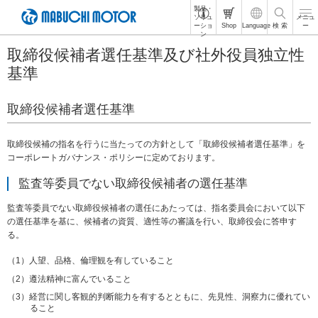
製品・
ペ
ソリュ
メニュ
ーショ
Shop
Language
検 索
ー
ー
ン
ジ
取締役候補者選任基準及び社外役員独立性
内
を
基準
移
動
取締役候補者選任基準
す
る
た
取締役候補の指名を行うに当たっての方針として「取締役候補者選任基準」を
め
コーポレートガバナンス・ポリシーに定めております。
の
リ
監査等委員でない取締役候補者の選任基準
ン
ク
監査等委員でない取締役候補者の選任にあたっては、指名委員会において以下
で
の選任基準を基に、候補者の資質、適性等の審議を行い、取締役会に答申す
す
る。
サ
イ
人望、品格、倫理観を有していること
ト
遵法精神に富んでいること
内
経営に関し客観的判断能力を有するとともに、先見性、洞察力に優れてい
共
ること
通