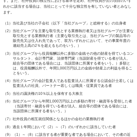
す。また、社外役員の独立性における基準を定め、社外役員が次の項目のいず
れかに該当する場合は、当社にとって十分な独立性を有していない者とみなし
ます。
当社及び当社の子会社（以下「当社グループ」と総称する）の出身者
当社グループを主要な取引先とする業務執行者又は当社グループが主要な
取引先とする業務執行者（主要な取引先とは、当社グループの製品等の
販売先又は仕入れ先であって、双方いずれかにおいて、その事業年度の
連結売上高の2％を超えるものをいう。）
当社グループから役員報酬以外に多額の金銭その他の財産を得ているコン
サルタント、会計専門家、法律専門家（当該財産を得ている者が法人、
組合等の団体である場合には、当該団体に所属する者をいう。）多額と
は、役員報酬以外で、年間1,000万円以上の金銭や財産上の利益を得るこ
とをいう。
当社グループの会計監査人である監査法人に所属する公認会計士若しくは
監査法人の社員、パートナー若しくは職員・従業員である者
当社の議決権の10％以上を保有する大株主
当社グループから年間1,000万円以上の多額の寄付・融資等を受領した者
（当該寄付・融資を得ている者が法人、組合等の団体である場合には、
当該団体に所属する者をいう。）
社外役員の相互就任関係となるほかの会社の業務執行者
過去１年間において（2）～（7）のいずれかに該当していた者
（1）～（8）に該当する者が重要な者である場合において、その者の近