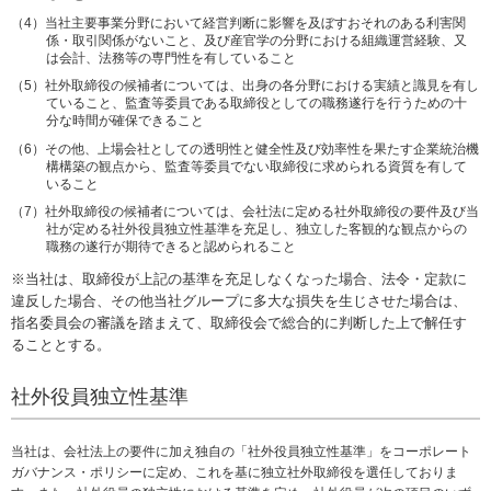
ー
当社主要事業分野において経営判断に影響を及ぼすおそれのある利害関
係・取引関係がないこと、及び産官学の分野における組織運営経験、又
情
は会計、法務等の専門性を有していること
報
に
社外取締役の候補者については、出身の各分野における実績と識見を有し
移
ていること、監査等委員である取締役としての職務遂行を行うための十
分な時間が確保できること
動
し
その他、上場会社としての透明性と健全性及び効率性を果たす企業統治機
ま
構構築の観点から、監査等委員でない取締役に求められる資質を有して
いること
す
社外取締役の候補者については、会社法に定める社外取締役の要件及び当
社が定める社外役員独立性基準を充足し、独立した客観的な観点からの
職務の遂行が期待できると認められること
※当社は、取締役が上記の基準を充足しなくなった場合、法令・定款に
違反した場合、その他当社グループに多大な損失を生じさせた場合は、
指名委員会の審議を踏まえて、取締役会で総合的に判断した上で解任す
ることとする。
社外役員独立性基準
当社は、会社法上の要件に加え独自の「社外役員独立性基準」をコーポレート
ガバナンス・ポリシーに定め、これを基に独立社外取締役を選任しておりま