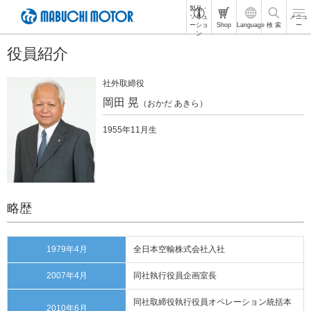
製品・
ペ
ソリュ
メニュ
ーショ
Shop
Language
検 索
ー
ー
ン
ジ
役員紹介
内
を
移
社外取締役
動
岡田 晃
（おかだ あきら）
す
る
1955年11月生
た
め
の
リ
ン
ク
略歴
で
す
サ
1979年4月
全日本空輸株式会社入社
イ
ト
2007年4月
同社執行役員企画室長
内
共
同社取締役執行役員オペレーション統括本
通
2010年6月