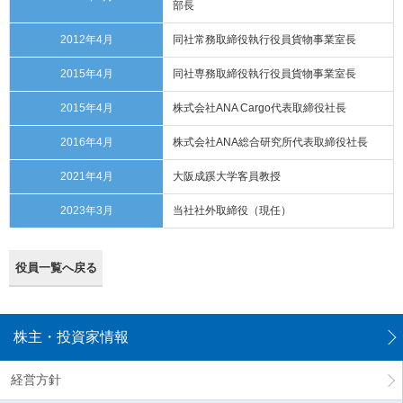
部長
メ
ニ
2012年4月
同社常務取締役執行役員貨物事業室長
ュ
ー
2015年4月
同社専務取締役執行役員貨物事業室長
に
移
2015年4月
株式会社ANA Cargo代表取締役社長
動
し
2016年4月
株式会社ANA総合研究所代表取締役社長
ま
す
2021年4月
大阪成蹊大学客員教授
ペ
ー
2023年3月
当社社外取締役（現任）
ジ
本
文
に
役員一覧へ戻る
移
動
し
ま
株主・投資家情報
す
フ
経営方針
ッ
タ