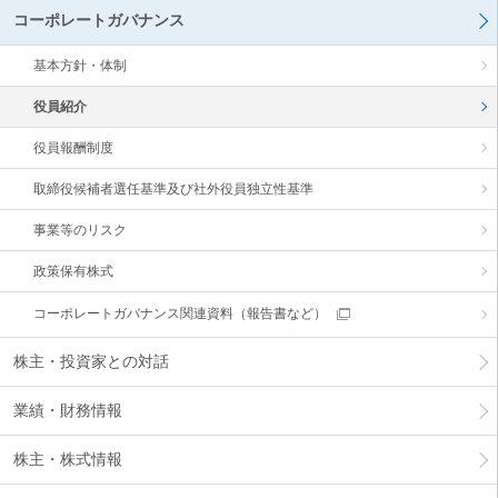
コーポレートガバナンス
ー
情
報
基本方針・体制
に
移
役員紹介
動
し
役員報酬制度
ま
す
取締役候補者選任基準及び社外役員独立性基準
事業等のリスク
政策保有株式
コーポレートガバナンス関連資料（報告書など）
株主・投資家との対話
業績・財務情報
株主・株式情報