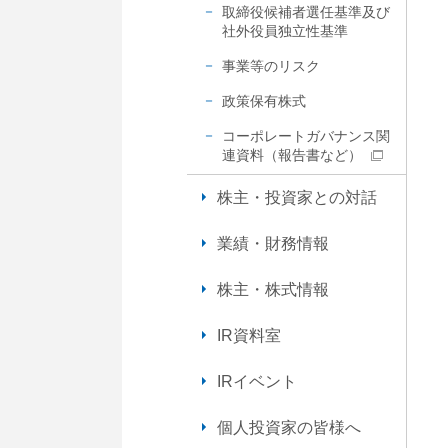
取締役候補者選任基準及び
内
社外役員独立性基準
共
通
事業等のリスク
メ
政策保有株式
ニ
ュ
コーポレートガバナンス関
ー
連資料（報告書など）
に
移
株主・投資家との対話
動
し
業績・財務情報
ま
す
株主・株式情報
ペ
ー
IR資料室
ジ
本
IRイベント
文
に
個人投資家の皆様へ
移