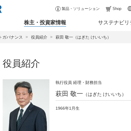
製品・ソリューション
Shop
株主・投資家情報
サステナビリ
トガバナンス
役員紹介
萩田 敬一（はぎた けいいち）
役員紹介
執行役員 経理・財務担当
萩田 敬一
（はぎた けいいち）
1966年1月生