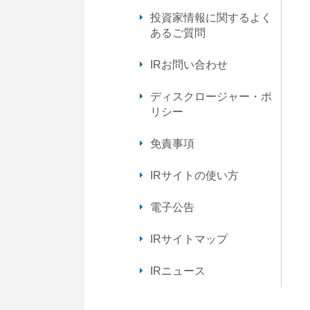
動
投資家情報に関するよく
し
あるご質問
ま
す
IRお問い合わせ
フ
ッ
ディスクロージャー・ポ
タ
リシー
ー
情
報
免責事項
に
移
IRサイトの使い方
動
し
電子公告
ま
す
IRサイトマップ
IRニュース