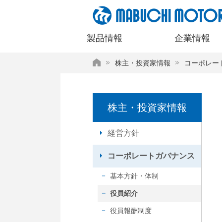
ペ
ー
ジ
製品情報
企業情報
内
を
HOME
株主・投資家情報
コーポレー
移
動
す
る
株主・投資家情報
た
め
の
経営方針
リ
ン
コーポレートガバナンス
ク
で
基本方針・体制
す
役員紹介
サ
イ
役員報酬制度
ト