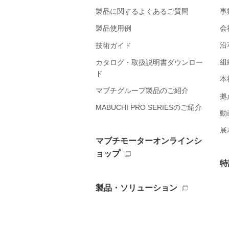
事
製品に関するよくあるご質問
会
製品使用例
沿
技術ガイド
組
カタログ・取扱説明書ダウンロー
ド
本
マブチグループ製品のご紹介
拠
MABUCHI PRO SERIESのご紹介
動
展
マブチモーターオンラインシ
ョップ
特
製品・ソリューション