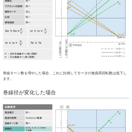
メ
ニ
ュ
ー
に
移
動
し
ま
す
ペ
ー
ジ
巻線ターン数を増やした場合、これに比例してモータの無負荷回転数は低下し
本
ます。
文
に
巻線径が変化した場合
移
動
し
ま
す
フ
ッ
タ