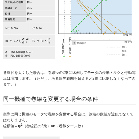
ー
情
報
に
移
動
し
ま
す
巻線径を太くした場合は、巻線径の2乗に比例してモータの停動トルクと停動電
流は増加します。（ただし、ある限界範囲を超えると2乗に比例しなくなってき
ます。）
同一機種で巻線を変更する場合の条件
実際に同じ機種のモータで巻線を変更する場合は、線積の数値が近似でなくて
はなりません。
2
線積値＝
φ
（巻線径の2乗）
×n
（巻線ターン数）