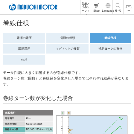
製品・
ペ
ソリュ
メニュ
ーショ
Shop
Language
検 索
ー
ー
ン
ジ
巻線仕様
内
を
移
電源の電圧
電源の種類
巻線仕様
動
す
環境温度
マグネットの
種類
補助ヨークの
有無
る
た
位相
め
の
モータ性能に大きく影響するのが巻線仕様です。
リ
巻線ターン数（回数）と巻線径を変化させた場合ではそれぞれ結果が異なりま
ン
す。
ク
で
巻線ターン数が変化した場合
す
サ
イ
ト
内
共
通