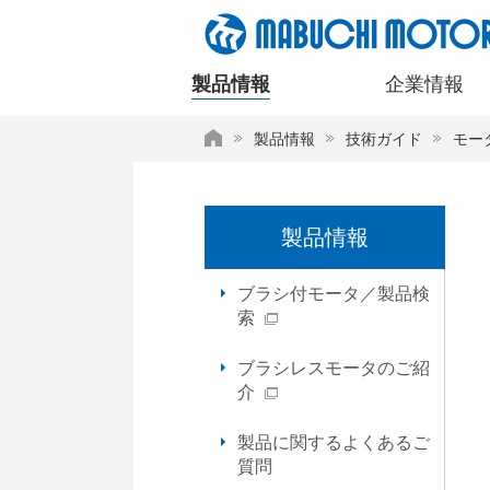
ペ
ー
ジ
製品情報
企業情報
内
を
HOME
製品情報
技術ガイド
モー
移
動
す
る
製品情報
た
め
の
ブラシ付モータ／製品検
リ
索
ン
ク
ブラシレスモータのご紹
で
介
す
サ
製品に関するよくあるご
イ
質問
ト