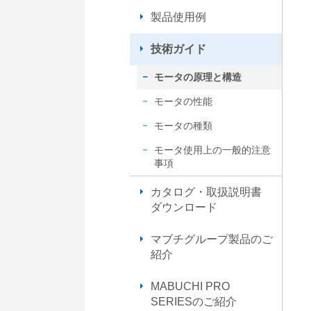
内
製品使用例
共
通
技術ガイド
メ
ニ
モータの原理と構造
ュ
モータの性能
ー
に
モータの種類
移
動
モータ使用上の一般的注意
事項
し
ま
カタログ・取扱説明書
す
ダウンロード
ペ
ー
マブチグループ製品のご
ジ
紹介
本
文
MABUCHI PRO
に
SERIESのご紹介
移