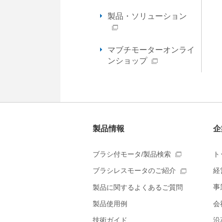
動
し
製品・ソリューション
ま
す
フ
マブチモーターオンライ
ッ
ンショップ
タ
ー
情
報
に
移
製品情報
企
動
し
ブラシ付モータ/製品検索
ト
ま
す
経
ブラシレスモータのご紹介
事
製品に関するよくあるご質問
会
製品使用例
沿
技術ガイド