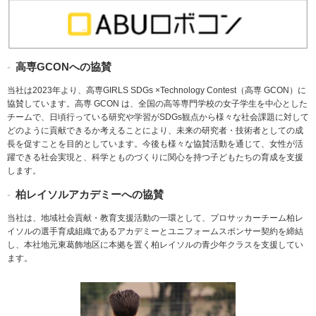
高専GCONへの協賛
当社は2023年より、高専GIRLS SDGs ×Technology Contest（高専 GCON）に
協賛しています。高専 GCON は、全国の高等専門学校の女子学生を中心とした
チームで、日頃行っている研究や学習がSDGs観点から様々な社会課題に対して
どのように貢献できるか考えることにより、未来の研究者・技術者としての成
長を促すことを目的としています。今後も様々な協賛活動を通じて、女性が活
躍できる社会実現と、科学とものづくりに関心を持つ子どもたちの育成を支援
します。
柏レイソルアカデミーへの協賛
当社は、地域社会貢献・教育支援活動の一環として、プロサッカーチーム柏レ
イソルの選手育成組織であるアカデミーとユニフォームスポンサー契約を締結
し、本社地元東葛飾地区に本拠を置く柏レイソルの青少年クラスを支援してい
ます。