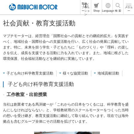
製品・
ペ
ソリュ
メニュ
ーショ
Shop
Language
検 索
ー
ー
ン
ジ
社会貢献・教育支援活動
内
を
移
マブチモーターは、経営理念「国際社会への貢献とその継続的拡大」を実践す
動
べく、地域社会・国際社会への支援活動を行い、広く社会の発展に貢献してい
す
ます。特に、未来を担う学生・子どもたちに「ものづくり」や「理科」の楽し
る
さを伝え、成長を支援できる活動に力を入れています。また、地域に根ざした
た
環境保護、社会福祉活動などを継続的に実施しています。
め
の
子ども向け科学教育支援活動
様々な協賛活動
地域貢献活動
リ
ン
子ども向け科学教育支援活動
ク
で
工作教室・出前授業
す
サ
当社は創業者である馬渕健一が「これからの日本をつくるには、科学教育を盛
イ
んにしなければならない」と、学校教材用のスクールモーターをつくった当時
ト
の想いを受け継ぎ、教育支援活動に継続して取り組んでいます。現在では海外
内
拠点も含むグループ全体にその活動を拡げています。
共
通