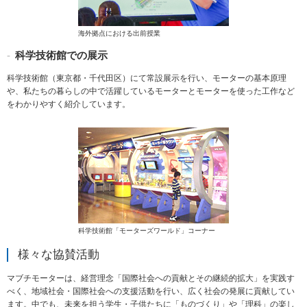
ー
情
海外拠点における出前授業
報
に
科学技術館での展示
移
動
科学技術館（東京都・千代田区）にて常設展示を行い、モーターの基本原理
し
や、私たちの暮らしの中で活躍しているモーターとモーターを使った工作など
ま
をわかりやすく紹介しています。
す
科学技術館「モーターズワールド」コーナー
様々な協賛活動
マブチモーターは、経営理念「国際社会への貢献とその継続的拡大」を実践す
べく、地域社会・国際社会への支援活動を行い、広く社会の発展に貢献してい
ます。中でも、未来を担う学生・子供たちに「ものづくり」や「理科」の楽し