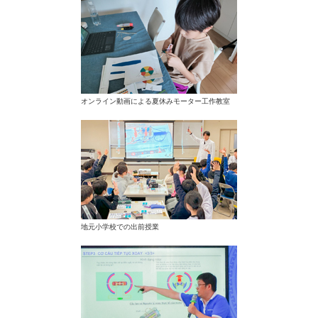
メ
ニ
ュ
ー
に
移
動
し
オンライン動画による夏休みモーター工作教室
ま
す
ペ
ー
ジ
本
文
に
移
地元小学校での出前授業
動
し
ま
す
フ
ッ
タ